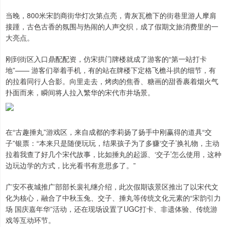
当晚，800米宋韵商街华灯次第点亮，青灰瓦檐下的街巷里游人摩肩
接踵，古色古香的氛围与热闹的人声交织，成了假期文旅消费里的一
大亮点。
刚到街区入口鼎配配资，仿宋拱门牌楼就成了游客的“第一站打卡
地”—— 游客们举着手机，有的站在牌楼下定格飞檐斗拱的细节，有
的拉着同行人合影。向里走去，烤肉的焦香、糖画的甜香裹着烟火气
扑面而来，瞬间将人拉入繁华的宋代市井场景。
在“古趣捶丸”游戏区，来自成都的李莉扬了扬手中刚赢得的道具“交
子”银票：“本来只是随便玩玩，结果孩子为了多赚‘交子’换礼物，主动
拉着我查了好几个宋代故事，比如捶丸的起源、‘交子’怎么使用，这种
边玩边学的方式，比光看书有意思多了。”
广安不夜城推广部部长裴礼继介绍，此次假期该景区推出了以宋代文
化为核心，融合了中秋玉兔、交子、捶丸等传统文化元素的“宋韵引力
场 国庆嘉年华”活动，还在现场设置了UGC打卡、非遗体验、传统游
戏等互动环节。