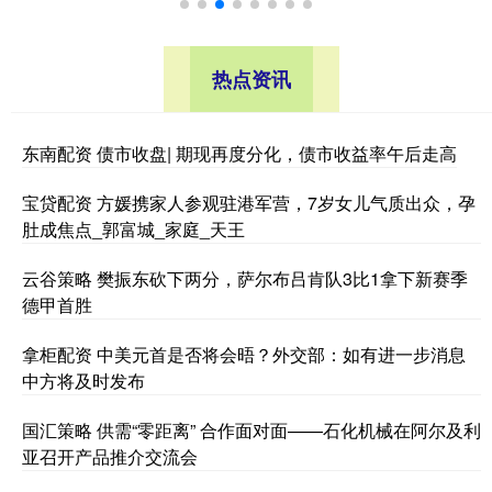
热点资讯
东南配资 债市收盘| 期现再度分化，债市收益率午后走高
宝贷配资 方媛携家人参观驻港军营，7岁女儿气质出众，孕
肚成焦点_郭富城_家庭_天王
云谷策略 樊振东砍下两分，萨尔布吕肯队3比1拿下新赛季
德甲首胜
拿柜配资 中美元首是否将会晤？外交部：如有进一步消息
中方将及时发布
国汇策略 供需“零距离” 合作面对面——石化机械在阿尔及利
亚召开产品推介交流会