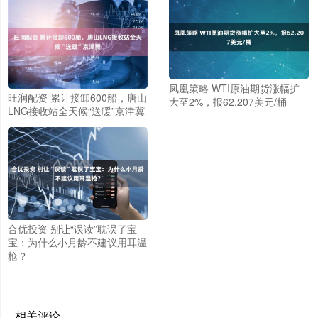
凤凰策略 WTI原油期货涨幅扩
旺润配资 累计接卸600船，唐山
大至2%，报62.207美元/桶
LNG接收站全天候“送暖”京津冀
合优投资 别让“误读”耽误了宝
宝：为什么小月龄不建议用耳温
枪？
相关评论