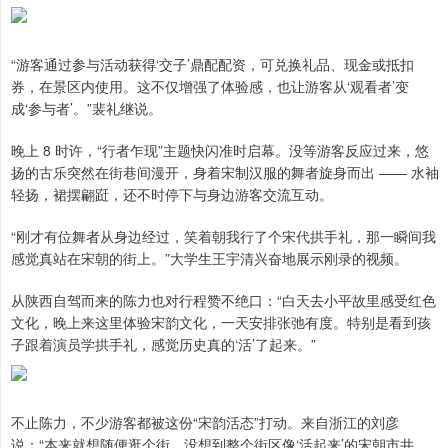
“游客通过参与活动获得‘交子’鼎配配资，可兑换礼品、现金或抵扣
券，在景区内使用。这不仅增强了体验感，也让游客从‘观看者’变
成‘参与者’。”裴礼继说。
晚上 8 时许，“行者乍现”主题快闪准时启幕。没等游客反应过来，悠
扬的古乐突然在街巷间漫开，身着宋制汉服的舞者旋身而出 —— 水袖
轻扬，裙摆翩跹，还不时停下与身边游客交流互动。
“刚才有位舞者从身边经过，笑着朝我行了个宋代拱手礼，那一瞬间我
感觉真站在宋朝的街上。”大学生王宇清兴奋地展示刚录的视频。
从陕西自驾而来的陈力也对行程赞不绝口：“白天去小平故里感受红色
文化，晚上来这里体验宋韵文化，一天安排张弛有度。特别是看到孩
子跟着演员学拱手礼，感觉历史真的‘活’了起来。”
不止陈力，不少游客都被这份“宋韵活态”打动。来自浙江的刘彦
说：“本来就想随便逛个街，没想到整个街区像‘活起来’的宋朝市井，