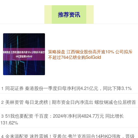
推荐资讯
策略操盘 江西铜业股份高开逾10% 公司拟斥
不超过764亿镑全购SolGold
​同花证券 秦港股份一季度归母净利润4.21亿元，同比下降3.1%
1
​美林资管 每日龙虎榜 | 期市资金日内净流出 螺纹钢减仓位居榜首
2
​51我也要配资 千百度：2024年净利润4824.7万元 同比增长
3
131.62%
​金来源配资 速胜震撼！亚希尔·弗兰克首回合14秒KO强敌，晋级
4