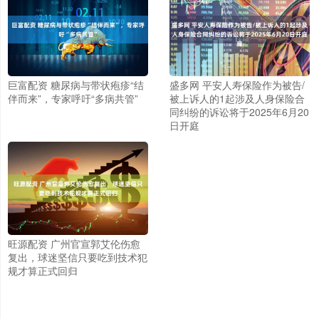
巨富配资 糖尿病与带状疱疹“结
盛多网 平安人寿保险作为被告/
伴而来”，专家呼吁“多病共管”
被上诉人的1起涉及人身保险合
同纠纷的诉讼将于2025年6月20
日开庭
旺源配资 广州官宣郭艾伦伤愈
复出，球迷坚信只要吃到技术犯
规才算正式回归