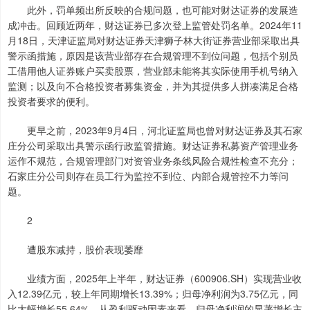
此外，罚单频出所反映的合规问题，也可能对财达证券的发展造
成冲击。回顾近两年，财达证券已多次登上监管处罚名单。2024年11
月18日，天津证监局对财达证券天津狮子林大街证券营业部采取出具
警示函措施，原因是该营业部存在合规管理不到位问题，包括个别员
工借用他人证券账户买卖股票，营业部未能将其实际使用手机号纳入
监测；以及向不合格投资者募集资金，并为其提供多人拼凑满足合格
投资者要求的便利。
更早之前，2023年9月4日，河北证监局也曾对财达证券及其石家
庄分公司采取出具警示函行政监管措施。财达证券私募资产管理业务
运作不规范，合规管理部门对资管业务条线风险合规性检查不充分；
石家庄分公司则存在员工行为监控不到位、内部合规管控不力等问
题。
2
遭股东减持，股价表现萎靡
业绩方面，2025年上半年，财达证券（600906.SH）实现营业收
入12.39亿元，较上年同期增长13.39%；归母净利润为3.75亿元，同
比大幅增长55.64%。从盈利驱动因素来看，归母净利润的显著增长主