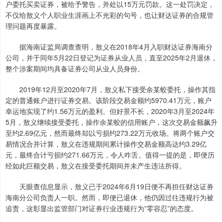
户委托买卖证券，被给予警告，并处以15万元罚款。这一处罚决定，
不仅给敖义个人职业生涯画上不光彩的句号，也让财达证券的合规管
理问题再度暴露。
据海南证监局调查查明，敖义在2018年4月入职财达证券海南分
公司，并于同年5月22日登记为证券从业人员，直至2025年2月退休，
整个涉案期间均具备证券公司从业人员身份。
2019年12月至2020年7月，敖义私下接受余某蛟委托，操作其指
定的普通账户进行证券交易。该阶段交易金额约5970.41万元，账户
幸运地实现了约1.56万元的盈利。但好景不长，2020年3月至2024年
5月，敖义继续接受委托，操作余某蛟的信用账户，这次交易金额飙升
至约2.69亿元，然而最终却以亏损约273.22万元收场。将两个账户交
易情况合并计算，敖义在违规期间累计操作交易金额高达约3.29亿
元，最终合计亏损约271.66万元，令人咋舌。值得一提的是，即便历
经如此巨额交易，敖义在接受委托期间并未产生违法所得。
天眼查信息显示，敖义已于2024年6月19日便不再担任财达证券
海南分公司负责人一职。然而，即便已退休，他仍因过往违规行为被
追责，这彰显出监管部门对证券行业违规行为”零容忍”的态度。