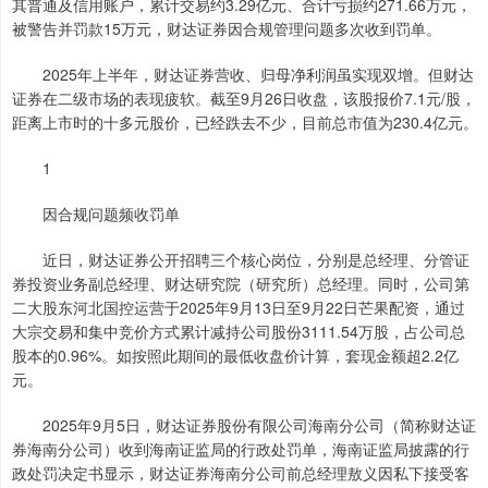
其普通及信用账户，累计交易约3.29亿元、合计亏损约271.66万元，
被警告并罚款15万元，财达证券因合规管理问题多次收到罚单。
2025年上半年，财达证券营收、归母净利润虽实现双增。但财达
证券在二级市场的表现疲软。截至9月26日收盘，该股报价7.1元/股，
距离上市时的十多元股价，已经跌去不少，目前总市值为230.4亿元。
1
因合规问题频收罚单
近日，财达证券公开招聘三个核心岗位，分别是总经理、分管证
券投资业务副总经理、财达研究院（研究所）总经理。同时，公司第
二大股东河北国控运营于2025年9月13日至9月22日芒果配资，通过
大宗交易和集中竞价方式累计减持公司股份3111.54万股，占公司总
股本的0.96%。如按照此期间的最低收盘价计算，套现金额超2.2亿
元。
2025年9月5日，财达证券股份有限公司海南分公司（简称财达证
券海南分公司）收到海南证监局的行政处罚单，海南证监局披露的行
政处罚决定书显示，财达证券海南分公司前总经理敖义因私下接受客