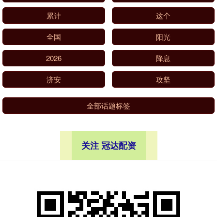
累计
这个
全国
阳光
2026
降息
济安
攻坚
全部话题标签
关注 冠达配资