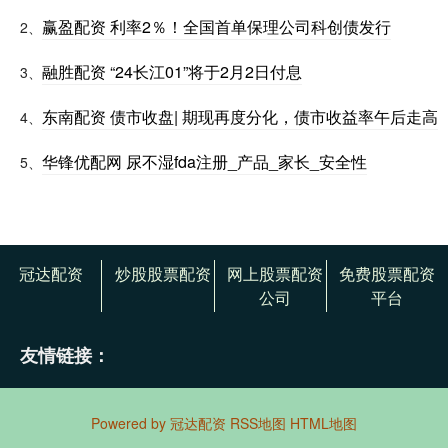
赢盈配资 利率2％！全国首单保理公司科创债发行
2、
融胜配资 “24长江01”将于2月2日付息
3、
东南配资 债市收盘| 期现再度分化，债市收益率午后走高
4、
华锋优配网 尿不湿fda注册_产品_家长_安全性
5、
冠达配资
炒股股票配资
网上股票配资
免费股票配资
公司
平台
友情链接：
Powered by
冠达配资
RSS地图
HTML地图