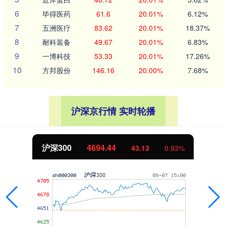
6
毕得医药
61.6
20.01%
6.12%
7
五洲医疗
83.62
20.01%
18.37%
8
耐科装备
49.67
20.01%
6.83%
9
一博科技
53.33
20.01%
17.26%
10
方邦股份
146.16
20.00%
7.68%
沪深京行情 实时轮播
北证50
1134.24
0.93%
11.37
1