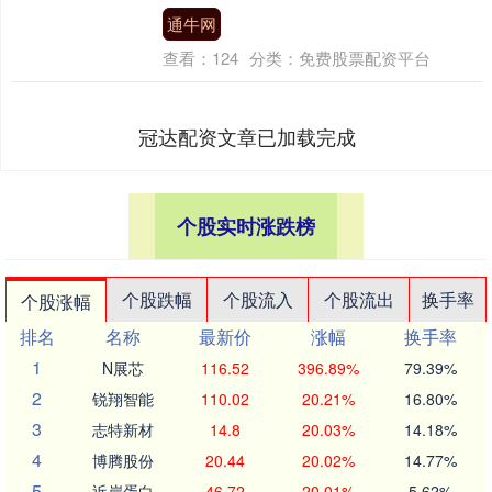
通牛网
查看：
124
分类：
免费股票配资平台
冠达配资文章已加载完成
个股实时涨跌榜
个股跌幅
个股流入
个股流出
换手率
个股涨幅
排名
名称
最新价
涨幅
换手率
1
N展芯
116.52
396.89%
79.39%
2
锐翔智能
110.02
20.21%
16.80%
3
志特新材
14.8
20.03%
14.18%
4
博腾股份
20.44
20.02%
14.77%
5
近岸蛋白
46.72
20.01%
5.62%