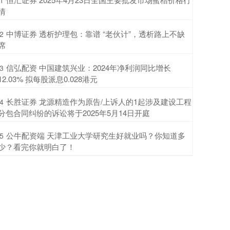
1
情
​中博证券 透析护理包：靠谱 “老伙计”，透析路上不缺
2
席
​信弘配资 中国建筑兴业：2024年净利润同比增长
3
12.03% 拟每股派息0.028港元
​长胜证券 龙源精造作为原告/上诉人的1起涉及建设工程
4
分包合同纠纷的诉讼将于2025年5月14日开庭
​公牛配资端 天津工业大学研究生好就业吗？你知道多
5
少？看完你就明白了！