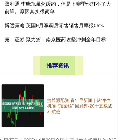
盈利通 李晓旭虽然缓约，但是下赛季他打不了大
前锋。原因其实很简单
博远策略 英国9月季调后零售销售月率报05%
第二证券 聚力篇：南京医药攻坚冲刺全年目标
推荐资讯
捷希源配资 青年早新闻｜从“争气
机”到“顶梁柱” 回顾歼-20十五载战
斗航迹
​恒汇证券 2025年4月23日全国主要批发市场蜜桔价格行