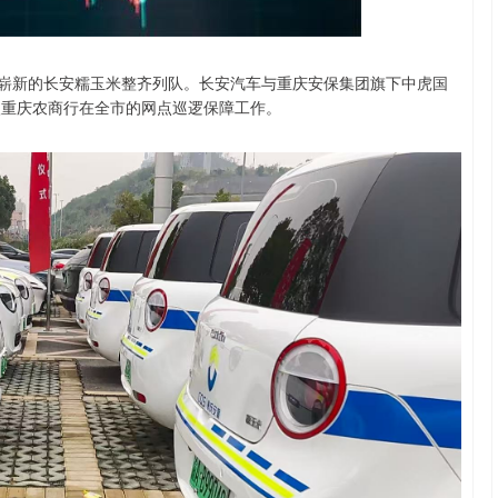
深证成指
14110.12
57%
-34.08
-0.24%
排崭新的长安糯玉米整齐列队。长安汽车与重庆安保集团旗下中虎国
入重庆农商行在全市的网点巡逻保障工作。