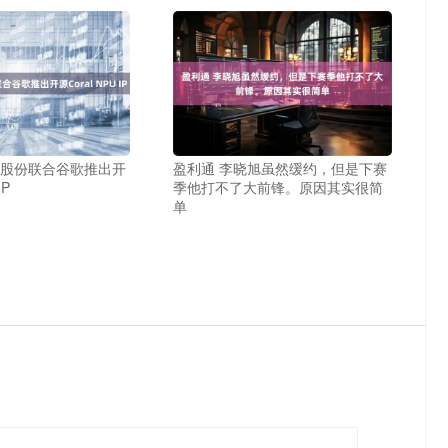
原股份联合谷歌推出开
盈利通 李晓旭虽然缓约，但是下赛
IP
季他打不了大前锋。原因其实很简
单