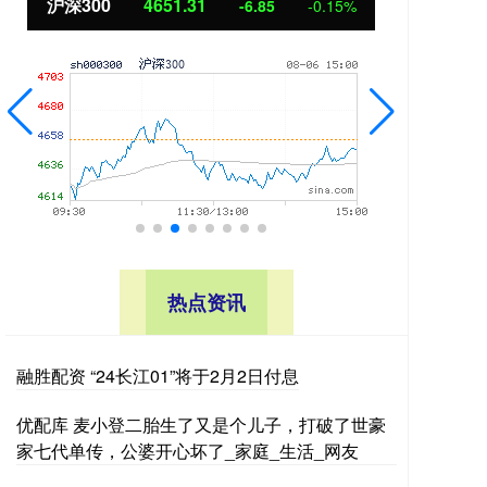
沪深300
4651.31
北
-6.85
-0.15%
热点资讯
融胜配资 “24长江01”将于2月2日付息
优配库 麦小登二胎生了又是个儿子，打破了世豪
家七代单传，公婆开心坏了_家庭_生活_网友