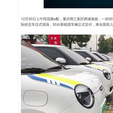
上证指数
3900.35
00
-0.01%
21.92
0.
12月30日上午同花顺e配，重庆两江新区两港南路，一排
际的交车仪式现场，50台新能源车辆正式交付，将全面投