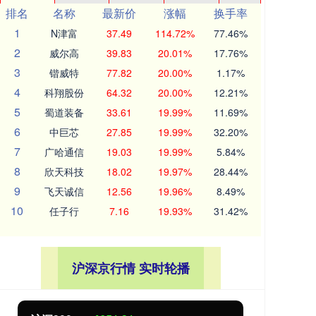
排名
名称
最新价
涨幅
换手率
1
N津富
37.49
114.72%
77.46%
2
威尔高
39.83
20.01%
17.76%
3
锴威特
77.82
20.00%
1.17%
4
科翔股份
64.32
20.00%
12.21%
5
蜀道装备
33.61
19.99%
11.69%
6
中巨芯
27.85
19.99%
32.20%
7
广哈通信
19.03
19.99%
5.84%
8
欣天科技
18.02
19.97%
28.44%
9
飞天诚信
12.56
19.96%
8.49%
10
任子行
7.16
19.93%
31.42%
沪深京行情 实时轮播