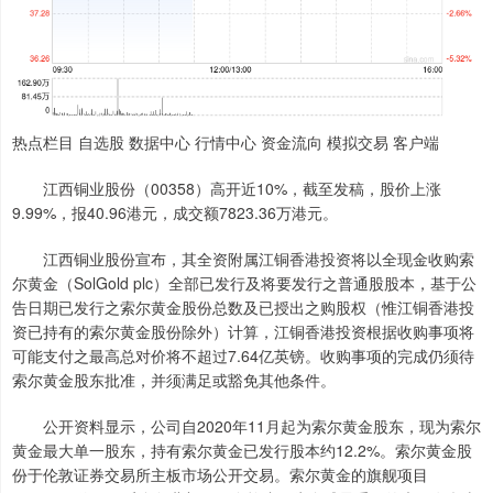
热点栏目 自选股 数据中心 行情中心 资金流向 模拟交易 客户端
江西铜业股份（00358）高开近10%，截至发稿，股价上涨
9.99%，报40.96港元，成交额7823.36万港元。
江西铜业股份宣布，其全资附属江铜香港投资将以全现金收购索
尔黄金（SolGold plc）全部已发行及将要发行之普通股股本，基于公
告日期已发行之索尔黄金股份总数及已授出之购股权（惟江铜香港投
资已持有的索尔黄金股份除外）计算，江铜香港投资根据收购事项将
可能支付之最高总对价将不超过7.64亿英镑。收购事项的完成仍须待
索尔黄金股东批准，并须满足或豁免其他条件。
公开资料显示，公司自2020年11月起为索尔黄金股东，现为索尔
黄金最大单一股东，持有索尔黄金已发行股本约12.2%。索尔黄金股
份于伦敦证券交易所主板市场公开交易。索尔黄金的旗舰项目