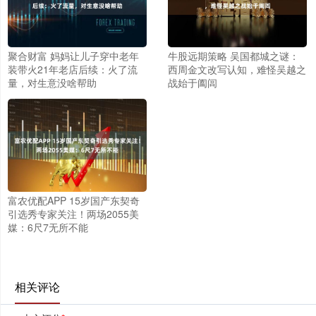
聚合财富 妈妈让儿子穿中老年
牛股远期策略 吴国都城之谜：
装带火21年老店后续：火了流
西周金文改写认知，难怪吴越之
量，对生意没啥帮助
战始于阖闾
富农优配APP 15岁国产东契奇
引选秀专家关注！两场2055美
媒：6尺7无所不能
相关评论