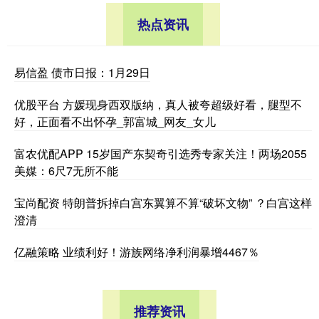
热点资讯
易信盈 债市日报：1月29日
优股平台 方媛现身西双版纳，真人被夸超级好看，腿型不
好，正面看不出怀孕_郭富城_网友_女儿
富农优配APP 15岁国产东契奇引选秀专家关注！两场2055
美媒：6尺7无所不能
宝尚配资 特朗普拆掉白宫东翼算不算“破坏文物” ？白宫这样
澄清
亿融策略 业绩利好！游族网络净利润暴增4467％
推荐资讯