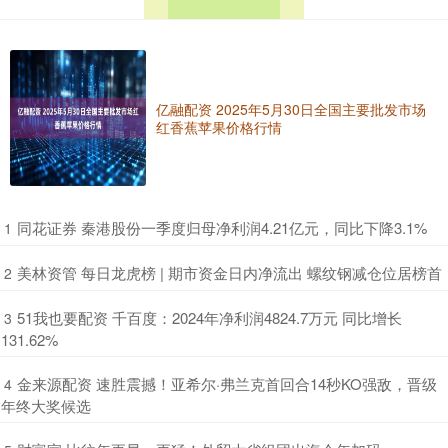
亿融配资 2025年5月30日全国主要批发市场
红香蕉苹果价格行情
​同花证券 秦港股份一季度归母净利润4.21亿元，同比下降3.1%
1
​美林资管 每日龙虎榜 | 期市资金日内净流出 螺纹钢减仓位居榜首
2
​51我也要配资 千百度：2024年净利润4824.7万元 同比增长
3
131.62%
​金来源配资 速胜震撼！亚希尔·弗兰克首回合14秒KO强敌，晋级
4
年终大奖候选