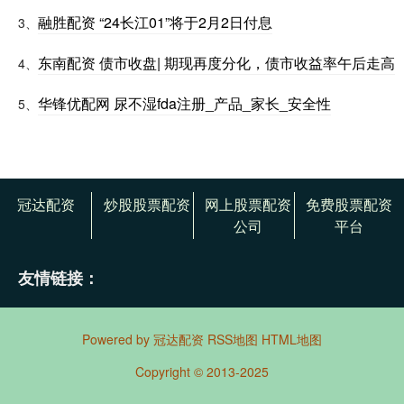
融胜配资 “24长江01”将于2月2日付息
3、
东南配资 债市收盘| 期现再度分化，债市收益率午后走高
4、
华锋优配网 尿不湿fda注册_产品_家长_安全性
5、
冠达配资
炒股股票配资
网上股票配资
免费股票配资
公司
平台
友情链接：
Powered by
冠达配资
RSS地图
HTML地图
Copyright
© 2013-2025