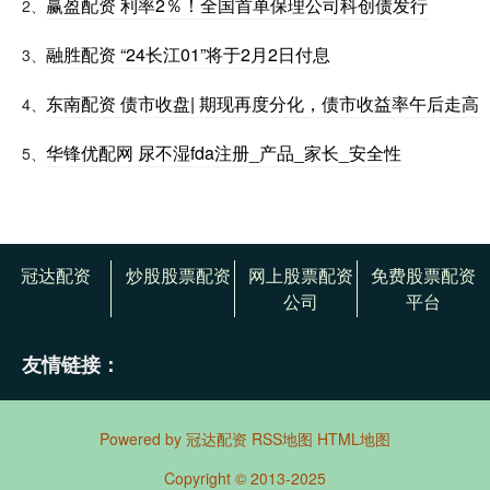
赢盈配资 利率2％！全国首单保理公司科创债发行
2、
融胜配资 “24长江01”将于2月2日付息
3、
东南配资 债市收盘| 期现再度分化，债市收益率午后走高
4、
华锋优配网 尿不湿fda注册_产品_家长_安全性
5、
冠达配资
炒股股票配资
网上股票配资
免费股票配资
公司
平台
友情链接：
Powered by
冠达配资
RSS地图
HTML地图
Copyright
© 2013-2025