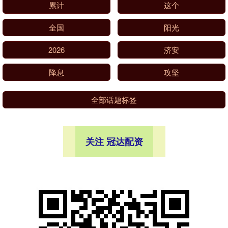
累计
这个
全国
阳光
2026
济安
降息
攻坚
全部话题标签
关注 冠达配资