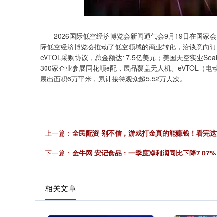
上证指数
3878.43
深证成指
56.15
1.47%
2026国际低空经济博览会新闻通气会9月19日在国家会
际低空经济博览会推动了低空领域的商业转化，洽谈意向订单
eVTOL采购协议，总金额达17.5亿美元；美国天空实业S
300家企业参展同花顺e配，展品覆盖无人机、eVTOL
展出面积6万平米，累计接待观众超5.52万人次。
上一篇：
全民配资 别不信，游戏打金真的能赚钱！看完
下一篇：
金牛网 安记食品：一季度净利润同比下降7.07%
相关文章