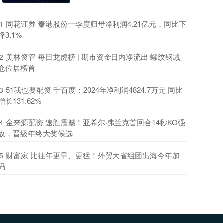
​同花证券 秦港股份一季度归母净利润4.21亿元，同比下
1
降3.1%
​美林资管 每日龙虎榜 | 期市资金日内净流出 螺纹钢减
2
仓位居榜首
​51我也要配资 千百度：2024年净利润4824.7万元 同比
3
增长131.62%
​金来源配资 速胜震撼！亚希尔·弗兰克首回合14秒KO强
4
敌，晋级年终大奖候选
​财富家 比往年更早、更猛！外贸大省组团出海今年加
5
码