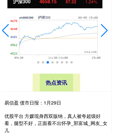
15
北证50
1119.46
57.22
1.24%
25.9
热点资讯
易信盈 债市日报：1月29日
优股平台 方媛现身西双版纳，真人被夸超级好
看，腿型不好，正面看不出怀孕_郭富城_网友_女
儿