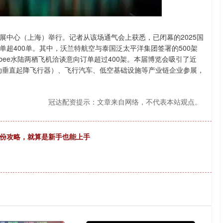
14144.20
沪深300
4658.
258.49
1.86%
展中心（上海）举行。记者从该场通气会上获悉，已闭幕的2025国
超400单。其中，沃兰特航空与泰国泛太平洋集团签署的500架
eabee水陆两栖飞机洽谈意向订单超过400架。本届博览会吸引了近
（电动垂直起降飞行器）、飞行汽车、低空基础设施等产业链企业参展，
冠达配资提示：文章来自网络，不代表本站观点。
这份攻略，就算是新手也能上手