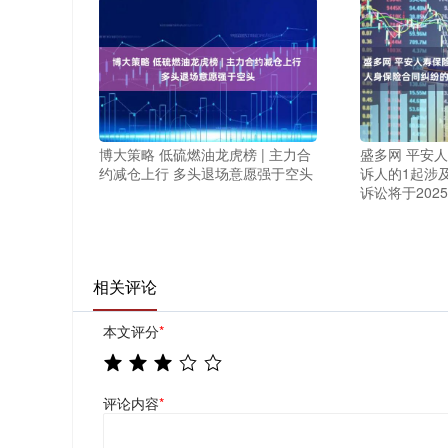
博大策略 低硫燃油龙虎榜 | 主力合
盛多网 平安
约减仓上行 多头退场意愿强于空头
诉人的1起涉
诉讼将于202
相关评论
本文评分
*
评论内容
*