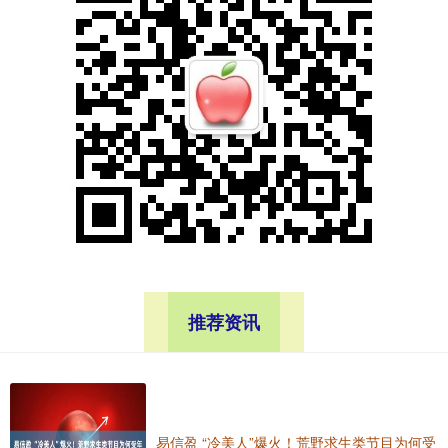
推荐资讯
易信盈 “冷美人”爆火！荒野求生类节目为何受