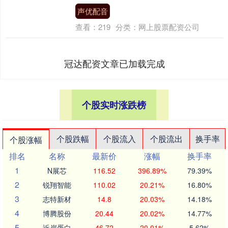
声优配音
查看：
219
分类：
网上股票配资公司
冠达配资文章已加载完成
个股实时涨跌榜
个股跌幅
个股流入
个股流出
换手率
个股涨幅
排名
名称
最新价
涨幅
换手率
1
N展芯
116.52
396.89%
79.39%
2
锐翔智能
110.02
20.21%
16.80%
3
志特新材
14.8
20.03%
14.18%
4
博腾股份
20.44
20.02%
14.77%
5
近岸蛋白
46.72
20.01%
5.62%