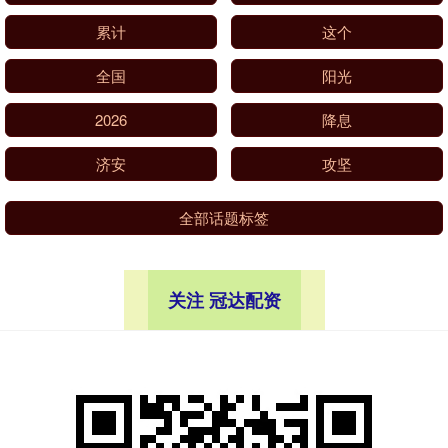
累计
这个
全国
阳光
2026
降息
济安
攻坚
全部话题标签
关注 冠达配资