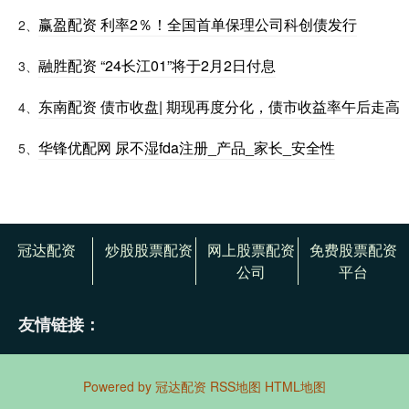
赢盈配资 利率2％！全国首单保理公司科创债发行
2、
融胜配资 “24长江01”将于2月2日付息
3、
东南配资 债市收盘| 期现再度分化，债市收益率午后走高
4、
华锋优配网 尿不湿fda注册_产品_家长_安全性
5、
冠达配资
炒股股票配资
网上股票配资
免费股票配资
公司
平台
友情链接：
Powered by
冠达配资
RSS地图
HTML地图