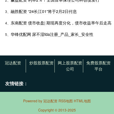
融胜配资 “24长江01”将于2月2日付息
3、
东南配资 债市收盘| 期现再度分化，债市收益率午后走高
4、
华锋优配网 尿不湿fda注册_产品_家长_安全性
5、
冠达配资
炒股股票配资
网上股票配资
免费股票配资
公司
平台
友情链接：
Powered by
冠达配资
RSS地图
HTML地图
Copyright
© 2013-2025