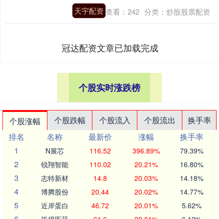
天宇配资
查看：
242
分类：
炒股股票配资
冠达配资文章已加载完成
个股实时涨跌榜
个股跌幅
个股流入
个股流出
换手率
个股涨幅
排名
名称
最新价
涨幅
换手率
1
N展芯
116.52
396.89%
79.39%
2
锐翔智能
110.02
20.21%
16.80%
3
志特新材
14.8
20.03%
14.18%
4
博腾股份
20.44
20.02%
14.77%
5
近岸蛋白
46.72
20.01%
5.62%
6
毕得医药
61.6
20.01%
6.12%