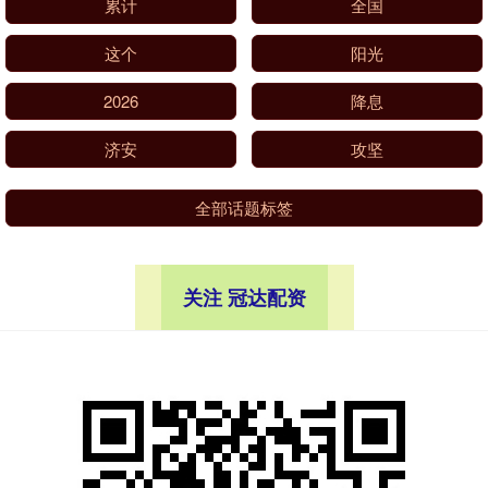
累计
全国
这个
阳光
2026
降息
济安
攻坚
全部话题标签
关注 冠达配资