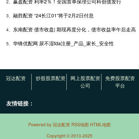
赢盈配资 利率2％！全国首单保理公司科创债发行
2、
融胜配资 “24长江01”将于2月2日付息
3、
东南配资 债市收盘| 期现再度分化，债市收益率午后走高
4、
华锋优配网 尿不湿fda注册_产品_家长_安全性
5、
冠达配资
炒股股票配资
网上股票配资
免费股票配资
公司
平台
友情链接：
Powered by
冠达配资
RSS地图
HTML地图
Copyright
© 2013-2025